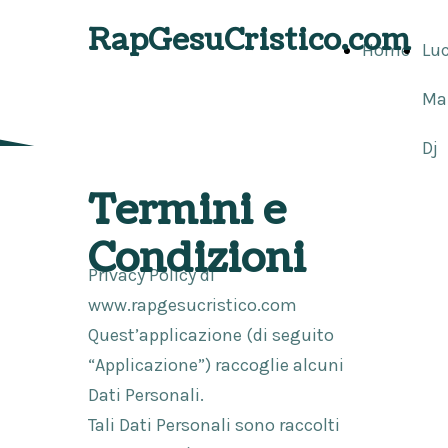
Privacy Policy
RapGesuCristico.com
Home
Lu
Ma
Dj
Termini e
Condizioni
Privacy Policy di
www.rapgesucristico.com
Quest’applicazione (di seguito
“Applicazione”) raccoglie alcuni
Dati Personali.
Tali Dati Personali sono raccolti